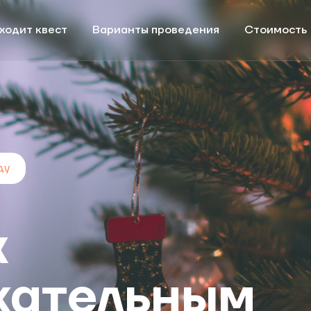
ходит квест
Варианты проведения
Стоимость
ду
x
кательным