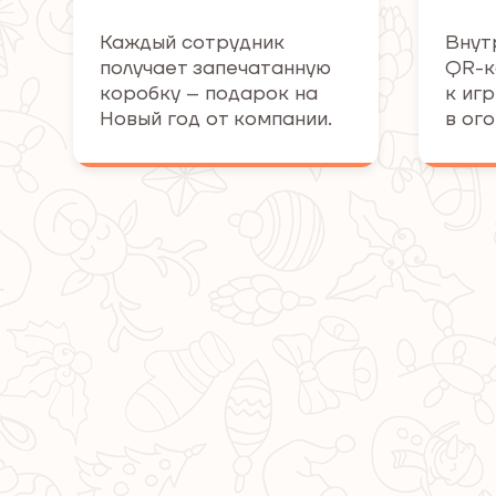
Каждый сотрудник
Внут
получает запечатанную
QR-к
коробку – подарок на
к иг
Новый год от компании.
в ог