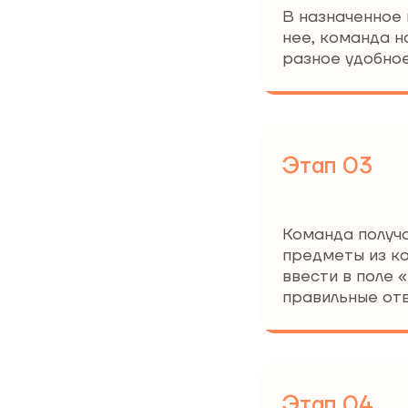
В назначенное 
нее, команда н
разное удобное
Этап 03
Команда получа
предметы из к
ввести в поле 
правильные от
Этап 04