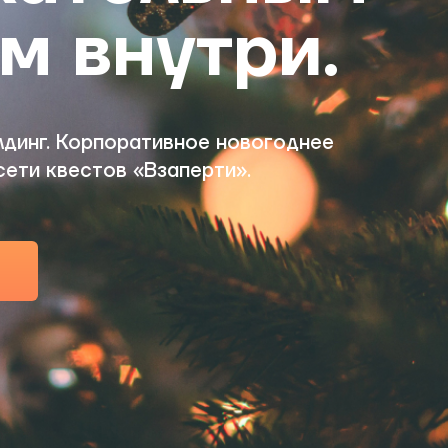
м внутри.
лдинг. Корпоративное новогоднее
сети квестов «Взаперти».