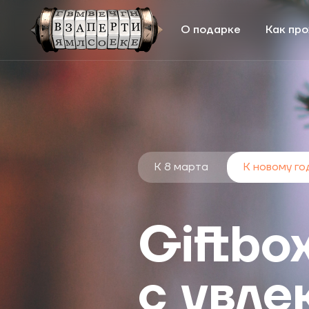
О подарке
Как про
К 8 марта
К новому го
Giftbo
с увле